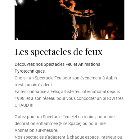
Les spectacles de feux
Découvrez nos Spectacles Feu et Animations
Pyrotechniques
.
Choisir un Spectacle Feu pour son événement à Aubin
n’est jamais évident.
Faites confiance à Félix, artiste feu international depuis
1998, et à son réseau pour vous concocter un SHOW très
CHAUD !!!
Optez pour un Spectacle Feu clef en mains, pour une
décoration enflammée (Fire Space) ou pour une
Animation sur-mesure.
Nos spectacles s’adaptent à chaque espace, intérieur ou