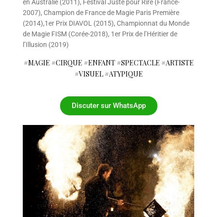
en Australie (2011), Festival Juste pour Rire (France-
2007), Champion de France de Magie Paris Première
(2014),1er Prix DIAVOL (2015), Championnat du Monde
de Magie FISM (Corée-2018), 1er Prix de l’Héritier de
l’Illusion (2019)
#MAGIE #CIRQUE #ENFANT #SPECTACLE #ARTISTE
#VISUEL #ATYPIQUE
Discuter sur WhatsApp