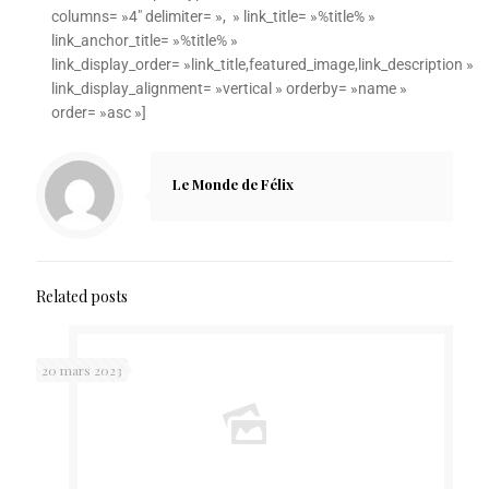
columns= »4″ delimiter= », » link_title= »%title% »
link_anchor_title= »%title% »
link_display_order= »link_title,featured_image,link_description »
link_display_alignment= »vertical » orderby= »name »
order= »asc »]
Le Monde de Félix
Related posts
20 mars 2023