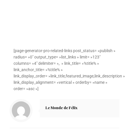
[page-generator-pro-related-links post_status= »publish »
radius= »0″ output_type= »list_links » limit= »123″
columns= »4″ delimiter= », » link_title= »%title% »
link_anchor_title= »%title% »
link_display_order= »link_title,featured_image,link_description »
link_display_alignment= »vertical » orderby= »name »
order= »asc »]
Le Monde de Félix