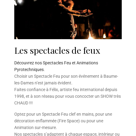
Les spectacles de feux
Découvrez nos Spectacles Feu et Animations
Pyrotechniques
.
Choisir un Spectacle Feu pour son événement à Baume-
les-Dames n’est jamais évident.
Faites confiance à Félix, artiste feu international depuis
1998, et à son réseau pour vous concocter un SHOW très
CHAUD !!!
Optez pour un Spectacle Feu clef en mains, pour une
décoration enflammée (Fire Space) ou pour une
Animation sur-mesure.
Nos spectacles s’adaptent à chaque espace, intérieur ou