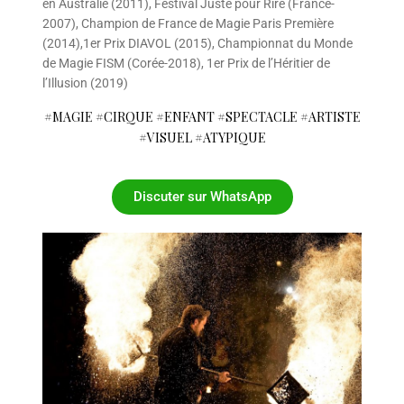
en Australie (2011), Festival Juste pour Rire (France-
2007), Champion de France de Magie Paris Première
(2014),1er Prix DIAVOL (2015), Championnat du Monde
de Magie FISM (Corée-2018), 1er Prix de l’Héritier de
l’Illusion (2019)
#MAGIE #CIRQUE #ENFANT #SPECTACLE #ARTISTE
#VISUEL #ATYPIQUE
Discuter sur WhatsApp