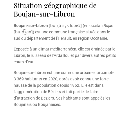
Situation géographique de
Boujan-sur-Libron
[
b
u
.
ʒ
ɑ̃
s
y
ʁ
l
i
.
b
ʁ
ɔ̃
]
Boujan-sur-Libron
(en occitan
Bojan
[
b
u
.
‘
d͡ʒ
a
n
]
) est une commune française située dans le
sud du département de l’Hérault, en région Occitanie.
Exposée à un climat méditerranéen, elle est drainée par le
Libron, le ruisseau de l’Ardaillou et par divers autres petits
cours d’eau.
Boujan-sur-Libron est une commune urbaine qui compte
3 369 habitants en 2020, après avoir connu une forte
hausse de la population depuis 1962. Elle est dans
l’agglomération de Béziers et fait partie de l’aire
d’attraction de Béziers. Ses habitants sont appelés les
Boujanais ou Boujanaises.