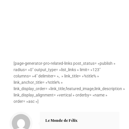
[page-generator-pro-related-links post_status= »publish »
radius= »0″ output_type= »list_links » limit= »123″
columns= »4″ delimiter= », » link_title= »%title% »
link_anchor_title= »%title% »
link_display_order= »link_title,featured_image,link_description »
link_display_alignment= »vertical » orderby= »name »
order= »asc »]
Le Monde de Félix