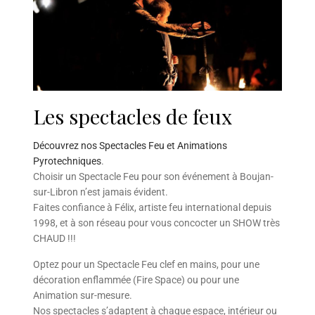
Les spectacles de feux
Découvrez nos Spectacles Feu et Animations
Pyrotechniques
.
Choisir un Spectacle Feu pour son événement à Boujan-
sur-Libron n’est jamais évident.
Faites confiance à Félix, artiste feu international depuis
1998, et à son réseau pour vous concocter un SHOW très
CHAUD !!!
Optez pour un Spectacle Feu clef en mains, pour une
décoration enflammée (Fire Space) ou pour une
Animation sur-mesure.
Nos spectacles s’adaptent à chaque espace, intérieur ou