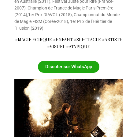
en Australie (2011), Festival Juste pour Rire (France-
2007), Champion de France de Magie Paris Première
(2014),1er Prix DIAVOL (2015), Championnat du Monde
de Magie FISM (Corée-2018), 1er Prix de l’Héritier de
l’Illusion (2019)
#MAGIE #CIRQUE #ENFANT #SPECTACLE #ARTISTE
#VISUEL #ATYPIQUE
Discuter sur WhatsApp