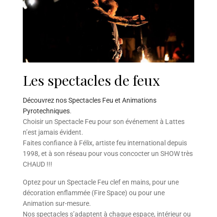
Les spectacles de feux
Découvrez nos Spectacles Feu et Animations
Pyrotechniques
.
Choisir un Spectacle Feu pour son événement à Lattes
n’est jamais évident.
Faites confiance à Félix, artiste feu international depuis
1998, et à son réseau pour vous concocter un SHOW très
CHAUD !!!
Optez pour un Spectacle Feu clef en mains, pour une
décoration enflammée (Fire Space) ou pour une
Animation sur-mesure.
Nos spectacles s’adaptent à chaque espace, intérieur ou