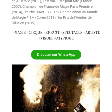
en Australie (2011), Festival Juste pour Rire (France-
2007), Champion de France de Magie Paris Première
(2014),1er Prix DIAVOL (2015), Championnat du Monde
de Magie FISM (Corée-2018), 1er Prix de l’Héritier de
l’Illusion (2019)
#MAGIE #CIRQUE #ENFANT #SPECTACLE #ARTISTE
#VISUEL #ATYPIQUE
Discuter sur WhatsApp