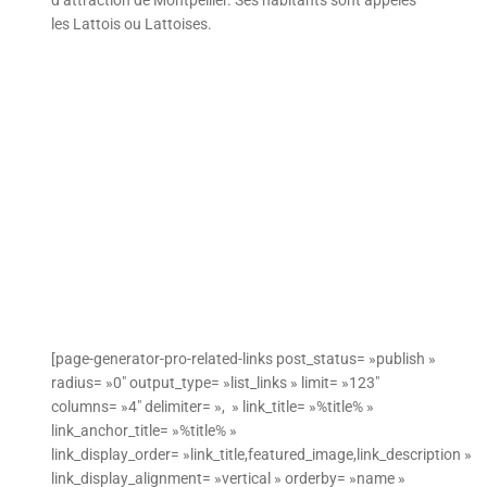
les Lattois ou Lattoises.
[page-generator-pro-related-links post_status= »publish »
radius= »0″ output_type= »list_links » limit= »123″
columns= »4″ delimiter= », » link_title= »%title% »
link_anchor_title= »%title% »
link_display_order= »link_title,featured_image,link_description »
link_display_alignment= »vertical » orderby= »name »