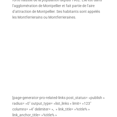
l’agglomération de Montpellier et fait partie de l’aire
d’attraction de Montpellier. Ses habitants sont appelés
les Montferrierains ou Montferrieraines.
[page-generator-pro-related-links post_status= »publish »
radius= »0″ output_type= »list_links » limit= »123″
columns= »4″ delimiter= », » link_title= »%title% »
link_anchor_title= »%title% »