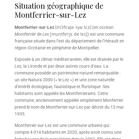
Situation géographique de
Montferrier-sur-Lez
Montferrier-sur-Lez
[mɔ̃fɛʁje syʁ lɛz]
(en occitan
[
m
u
n
t
f
e
‘
r
j
ɛ
d
e
l
ɛ
s
]
Montferrièr de Les
) est une commune
française située dans l’est du département de l’Hérault en
région Occitanie en périphérie de Montpellier.
Exposée à un climat méditerranéen, elle est drainée par le
Lez, la Lironde et par deux autres cours d’eau. La
commune possède un patrimoine naturel remarquable :
un site Natura 2000 (« le Lez ») et une zone naturelle
d’intérêt écologique, faunistique et floristique. Ses
habitants sont appelés les Montferrierains. Cette
commune, anciennement appelée simplement Monferrier
prend le nom de Montferrier-sur-Lez par décret du
13 mai
1935
.
Montferrier-sur-Lez est une commune urbaine qui
compte 4 014 habitants en 2020, après avoir connu une
forte hausse de la population depuis 1962. Elle est dans