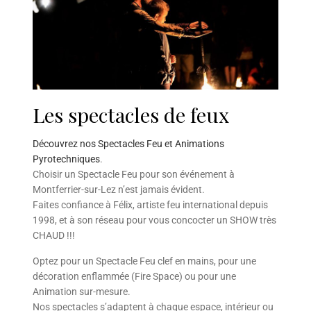
Les spectacles de feux
Découvrez nos Spectacles Feu et Animations
Pyrotechniques
.
Choisir un Spectacle Feu pour son événement à
Montferrier-sur-Lez n’est jamais évident.
Faites confiance à Félix, artiste feu international depuis
1998, et à son réseau pour vous concocter un SHOW très
CHAUD !!!
Optez pour un Spectacle Feu clef en mains, pour une
décoration enflammée (Fire Space) ou pour une
Animation sur-mesure.
Nos spectacles s’adaptent à chaque espace, intérieur ou