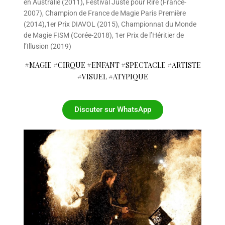
en Australie (2011), Festival Juste pour Rire (France-
2007), Champion de France de Magie Paris Première
(2014),1er Prix DIAVOL (2015), Championnat du Monde
de Magie FISM (Corée-2018), 1er Prix de l’Héritier de
l’Illusion (2019)
#MAGIE #CIRQUE #ENFANT #SPECTACLE #ARTISTE
#VISUEL #ATYPIQUE
Discuter sur WhatsApp