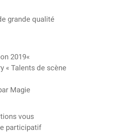
de grande qualité
sion 2019«
ry « Talents de scène
par Magie
ctions vous
 participatif