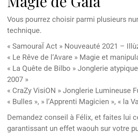
Magie de Gala
Vous pourrez choisir parmi plusieurs nu
technique.
« SamouraÏ Act » Nouveauté 2021 – Illù
« Le Rêve de l’Avare » Magie et manipulat
« La Quête de Bilbo » Jonglerie atypique
2007 »
« CraZy VisiON » Jonglerie Lumineuse F
« Bulles », » l’Apprenti Magicien », « la 
Demandez conseil à Félix, et faites lui 
garantissant un effet waouh sur votre p