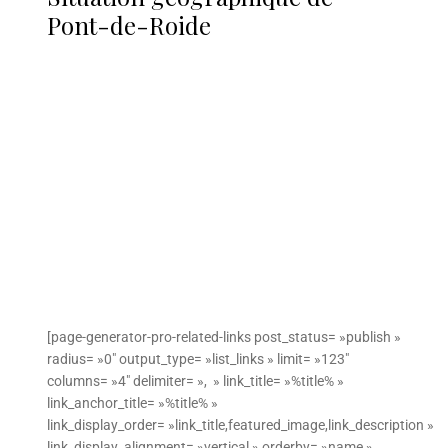
Pont-de-Roide
[page-generator-pro-related-links post_status= »publish »
radius= »0″ output_type= »list_links » limit= »123″
columns= »4″ delimiter= », » link_title= »%title% »
link_anchor_title= »%title% »
link_display_order= »link_title,featured_image,link_description »
link_display_alignment= »vertical » orderby= »name »