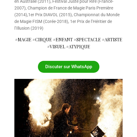
en Australie (2011), Festival Juste pour Rire (France-
2007), Champion de France de Magie Paris Première
(2014),1er Prix DIAVOL (2015), Championnat du Monde
de Magie FISM (Corée-2018), 1er Prix de l’Héritier de
l’Illusion (2019)
#MAGIE #CIRQUE #ENFANT #SPECTACLE #ARTISTE
#VISUEL #ATYPIQUE
Discuter sur WhatsApp