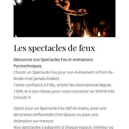
Les spectacles de feux
Découvrez nos Spectacles Feu et Animations
Pyrotechniques
.
Choisir un Spectacle Feu pour son événement à Pont-de-
Roide n’est jamais évident.
Faites confiance à Félix, artiste feu international depuis
1998, et à son réseau pour vous concocter un SHOW très
CHAUD !!!
Optez pour un Spectacle Feu clef en mains, pour une
décoration enflammée (Fire Space) ou pour une
Animation sur-mesure.
Nos spectacles s’adaptent à chaque espace, intérieur ou