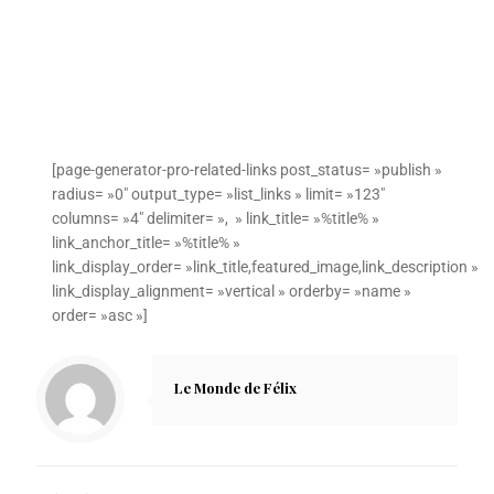
[page-generator-pro-related-links post_status= »publish »
radius= »0″ output_type= »list_links » limit= »123″
columns= »4″ delimiter= », » link_title= »%title% »
link_anchor_title= »%title% »
link_display_order= »link_title,featured_image,link_description »
link_display_alignment= »vertical » orderby= »name »
order= »asc »]
Le Monde de Félix