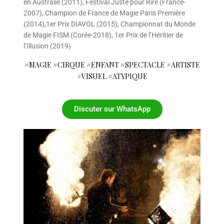
en Australie (2011), Festival Juste pour Rire (France-
2007), Champion de France de Magie Paris Première
(2014),1er Prix DIAVOL (2015), Championnat du Monde
de Magie FISM (Corée-2018), 1er Prix de l’Héritier de
l’Illusion (2019)
#MAGIE #CIRQUE #ENFANT #SPECTACLE #ARTISTE
#VISUEL #ATYPIQUE
Discuter sur WhatsApp