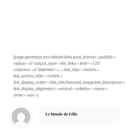
[page-generator-pro-related-links post_status= »publish »
radius= »0″ output_type= »list_links » limit= »123″
columns= »4″ delimiter= », » link_title= »%title% »
link_anchor_title= »%title% »
link_display_order= »link_title,featured_image,link_description »
link_display_alignment= »vertical » orderby= »name »
order= »asc »]
Le Monde de Félix