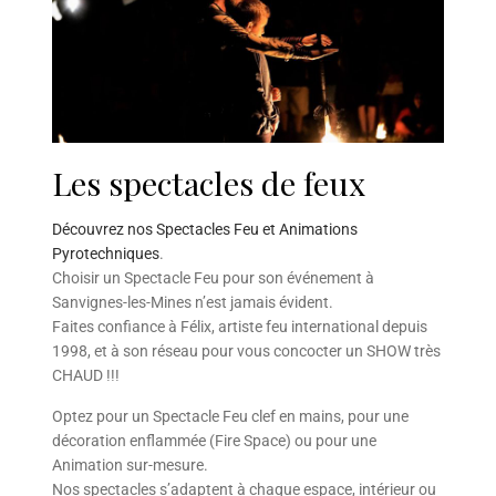
Les spectacles de feux
Découvrez nos Spectacles Feu et Animations
Pyrotechniques
.
Choisir un Spectacle Feu pour son événement à
Sanvignes-les-Mines n’est jamais évident.
Faites confiance à Félix, artiste feu international depuis
1998, et à son réseau pour vous concocter un SHOW très
CHAUD !!!
Optez pour un Spectacle Feu clef en mains, pour une
décoration enflammée (Fire Space) ou pour une
Animation sur-mesure.
Nos spectacles s’adaptent à chaque espace, intérieur ou