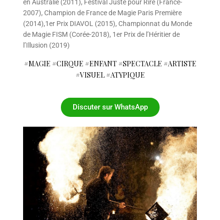
en Australie (2011), Festival Juste pour Rire (France-
2007), Champion de France de Magie Paris Première
(2014),1er Prix DIAVOL (2015), Championnat du Monde
de Magie FISM (Corée-2018), 1er Prix de l’Héritier de
l’Illusion (2019)
#MAGIE #CIRQUE #ENFANT #SPECTACLE #ARTISTE
#VISUEL #ATYPIQUE
Discuter sur WhatsApp