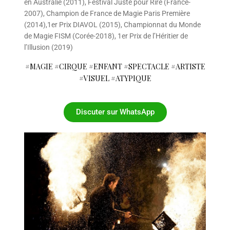
en Australie (2011), Festival Juste pour Rire (France-
2007), Champion de France de Magie Paris Première
(2014),1er Prix DIAVOL (2015), Championnat du Monde
de Magie FISM (Corée-2018), 1er Prix de l’Héritier de
l’Illusion (2019)
#MAGIE #CIRQUE #ENFANT #SPECTACLE #ARTISTE
#VISUEL #ATYPIQUE
Discuter sur WhatsApp