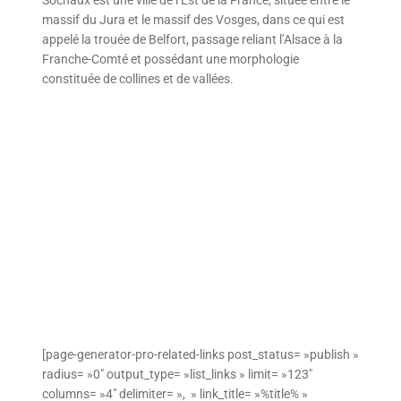
massif du Jura et le massif des Vosges, dans ce qui est
appelé la trouée de Belfort, passage reliant l’Alsace à la
Franche-Comté et possédant une morphologie
constituée de collines et de vallées.
[page-generator-pro-related-links post_status= »publish »
radius= »0″ output_type= »list_links » limit= »123″
columns= »4″ delimiter= », » link_title= »%title% »