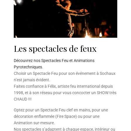
Les spectacles de feux
Découvrez nos Spectacles Feu et Animations
Pyrotechniques
.
Choisir un Spectacle Feu pour son événement à Sochaux
n’est jamais évident.
Faites confiance à Félix, artiste feu international depuis
1998, et à son réseau pour vous concocter un SHOW très
CHAUD !!!
Optez pour un Spectacle Feu clef en mains, pour une
décoration enflammée (Fire Space) ou pour une
Animation sur-mesure.
Nos spectacles s’adaptent à chaque espace, intérieur ou